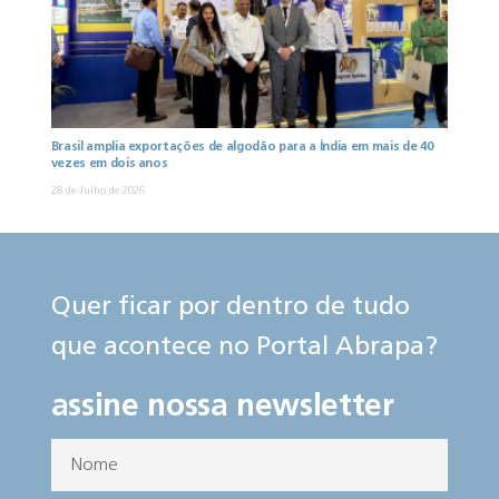
Brasil amplia exportações de algodão para a Índia em mais de 40
vezes em dois anos
28 de Julho de 2026
Quer ficar por dentro de tudo
que acontece no Portal Abrapa?
assine nossa newsletter