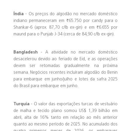
Índia
- Os preços do algodão no mercado doméstico
indiano permaneceram em ₹65.750 por candy para o
Shankar-6 (aprox. 87,70 c/lb ex-gin) e em ₹6.655 por
maund para o Punjab J-34 (cerca de 84,90 c/lb ex-gin).
Bangladesh
- A atividade no mercado doméstico
desacelerou devido ao feriado de Eid, e as operações
devem ser retomadas gradualmente na próxima
semana. Negócios recentes incluíram algodão do Benin
para embarque em junho/julho e lotes da safra 2025
do Brasil para embarque em junho.
Turquia
- O valor das exportações turcas de vestuário
de malha e tecido plano somou US$ 1,39 bilhão em
abril, alta de 16% tanto em relação ao mês anterior
quanto ao mesmo período de 2025. No acumulado dos