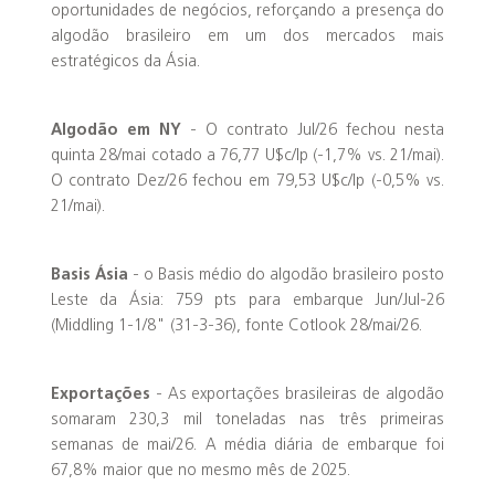
oportunidades de negócios, reforçando a presença do
algodão brasileiro em um dos mercados mais
estratégicos da Ásia.
Algodão em NY
- O contrato Jul/26 fechou nesta
quinta 28/mai cotado a 76,77 U$c/lp (-1,7% vs. 21/mai).
O contrato Dez/26 fechou em 79,53 U$c/lp (-0,5% vs.
21/mai).
Basis Ásia
- o Basis médio do algodão brasileiro posto
Leste da Ásia: 759 pts para embarque Jun/Jul-26
(Middling 1-1/8" (31-3-36), fonte Cotlook 28/mai/26.
Exportações
- As exportações brasileiras de algodão
somaram 230,3 mil toneladas nas três primeiras
semanas de mai/26. A média diária de embarque foi
67,8% maior que no mesmo mês de 2025.