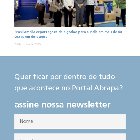
Brasil amplia exportações de algodão para a Índia em mais de 40
vezes em dois anos
28 de Julho de 2026
Quer ficar por dentro de tudo
que acontece no Portal Abrapa?
assine nossa newsletter